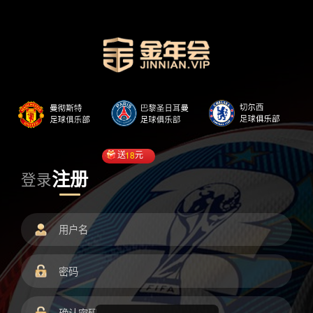
送
18
元
注册
登录